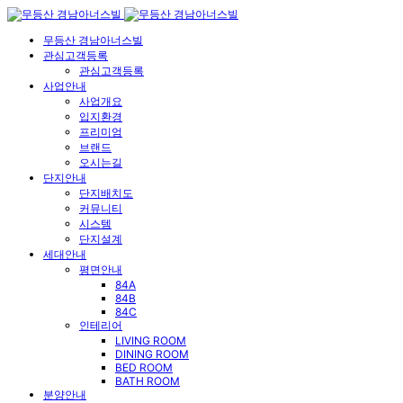
무등산 경남아너스빌
관심고객등록
관심고객등록
사업안내
사업개요
입지환경
프리미엄
브랜드
오시는길
단지안내
단지배치도
커뮤니티
시스템
단지설계
세대안내
평면안내
84A
84B
84C
인테리어
LIVING ROOM
DINING ROOM
BED ROOM
BATH ROOM
분양안내