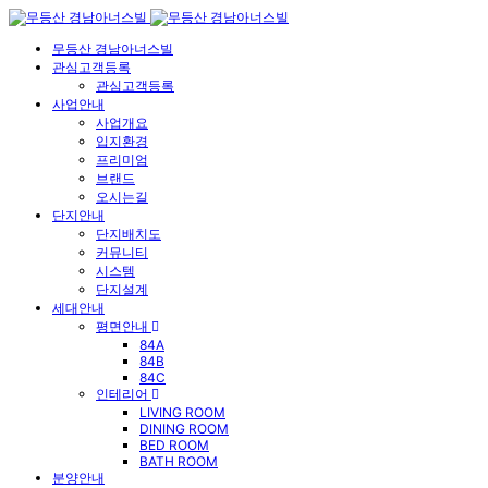
무등산 경남아너스빌
관심고객등록
관심고객등록
사업안내
사업개요
입지환경
프리미엄
브랜드
오시는길
단지안내
단지배치도
커뮤니티
시스템
단지설계
세대안내
평면안내
84A
84B
84C
인테리어
LIVING ROOM
DINING ROOM
BED ROOM
BATH ROOM
분양안내