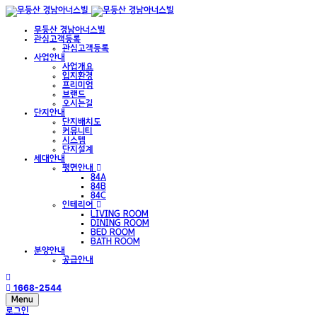
무등산 경남아너스빌
관심고객등록
관심고객등록
사업안내
사업개요
입지환경
프리미엄
브랜드
오시는길
단지안내
단지배치도
커뮤니티
시스템
단지설계
세대안내
평면안내
84A
84B
84C
인테리어
LIVING ROOM
DINING ROOM
BED ROOM
BATH ROOM
분양안내
공급안내
1668-2544
Menu
로그인