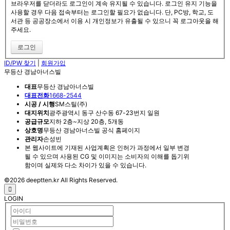
브라우저를 닫더라도 로그인이 계속 유지될 수 있습니다. 로그인 유지 기능을
사용할 경우 다음 접속부터는 로그인할 필요가 없습니다. 단, PC방, 학교, 도
서관 등 공공장소에서 이용 시 개인정보가 유출될 수 있으니 꼭 로그아웃을 해
주세요.
ID/PW 찾기
|
회원가입
무등산 경남아너스빌
대표
무등산 경남아너스빌
대표전화
1668-2544
시공 / 시행
SM스틸(주)
대지위치
광주광역시 동구 산수동 67-23번지 일원
공급규모
지하 2층~지상 20층, 5개동
상호명
무등산 경남아너스빌 공식 홈페이지
관리자
손성빈
본 웹사이트에 기재된 사업계획은 인허가 과정에서 일부 변경
될 수 있으며 사용된 CG 및 이미지는 소비자의 이해를 돕기위
함이며 실제와 다소 차이가 있을 수 있습니다.
©2026 deeptten.kr All Rights Reserved.
LOGIN