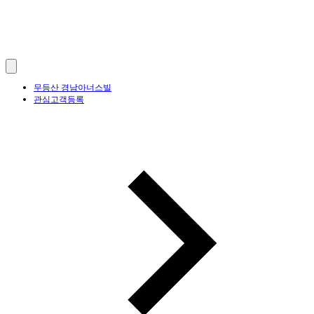
무등산 경남아너스빌
관심고객등록