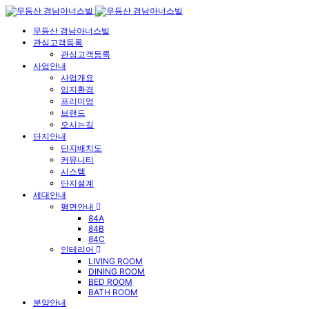
무등산 경남아너스빌
관심고객등록
관심고객등록
사업안내
사업개요
입지환경
프리미엄
브랜드
오시는길
단지안내
단지배치도
커뮤니티
시스템
단지설계
세대안내
평면안내
84A
84B
84C
인테리어
LIVING ROOM
DINING ROOM
BED ROOM
BATH ROOM
분양안내