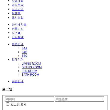
사업개요
입지환경
프리미엄
브랜드
오시는길
단지배치도
커뮤니티
시스템
단지설계
평면안내
84A
84B
84C
인테리어
LIVING ROOM
DINING ROOM
BED ROOM
BATH ROOM
공급안내
로그인
로그인 유지