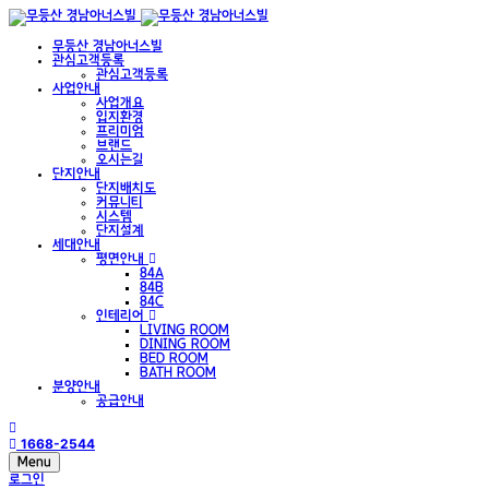
무등산 경남아너스빌
관심고객등록
관심고객등록
사업안내
사업개요
입지환경
프리미엄
브랜드
오시는길
단지안내
단지배치도
커뮤니티
시스템
단지설계
세대안내
평면안내
84A
84B
84C
인테리어
LIVING ROOM
DINING ROOM
BED ROOM
BATH ROOM
분양안내
공급안내
1668-2544
Menu
로그인