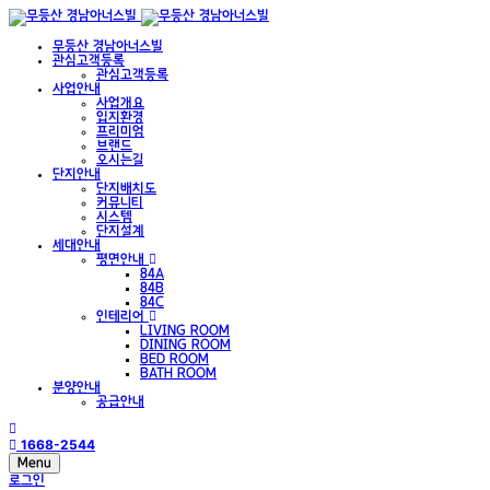
무등산 경남아너스빌
관심고객등록
관심고객등록
사업안내
사업개요
입지환경
프리미엄
브랜드
오시는길
단지안내
단지배치도
커뮤니티
시스템
단지설계
세대안내
평면안내
84A
84B
84C
인테리어
LIVING ROOM
DINING ROOM
BED ROOM
BATH ROOM
분양안내
공급안내
1668-2544
Menu
로그인