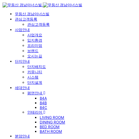
무등산 경남아너스빌
관심고객등록
관심고객등록
사업안내
사업개요
입지환경
프리미엄
브랜드
오시는길
단지안내
단지배치도
커뮤니티
시스템
단지설계
세대안내
평면안내
84A
84B
84C
인테리어
LIVING ROOM
DINING ROOM
BED ROOM
BATH ROOM
분양안내