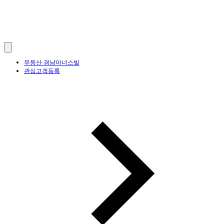
무등산 경남아너스빌
관심고객등록