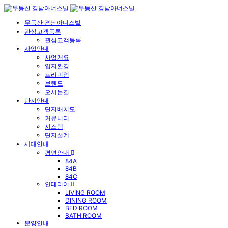
무등산 경남아너스빌
관심고객등록
관심고객등록
사업안내
사업개요
입지환경
프리미엄
브랜드
오시는길
단지안내
단지배치도
커뮤니티
시스템
단지설계
세대안내
평면안내
84A
84B
84C
인테리어
LIVING ROOM
DINING ROOM
BED ROOM
BATH ROOM
분양안내