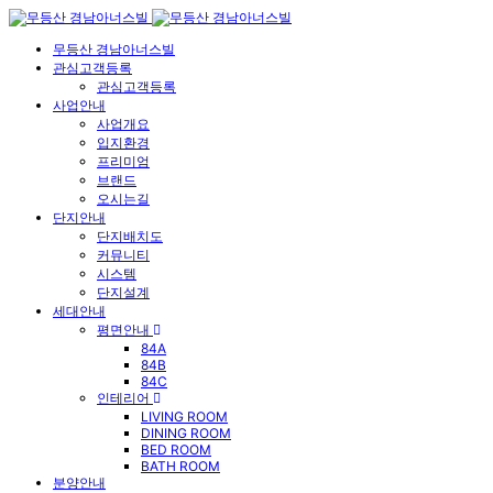
무등산 경남아너스빌
관심고객등록
관심고객등록
사업안내
사업개요
입지환경
프리미엄
브랜드
오시는길
단지안내
단지배치도
커뮤니티
시스템
단지설계
세대안내
평면안내
84A
84B
84C
인테리어
LIVING ROOM
DINING ROOM
BED ROOM
BATH ROOM
분양안내