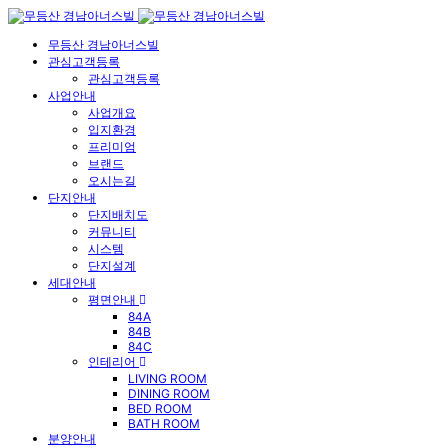
무등산 경남아너스빌
관심고객등록
관심고객등록
사업안내
사업개요
입지환경
프리미엄
브랜드
오시는길
단지안내
단지배치도
커뮤니티
시스템
단지설계
세대안내
평면안내
84A
84B
84C
인테리어
LIVING ROOM
DINING ROOM
BED ROOM
BATH ROOM
분양안내