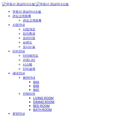
무등산 경남아너스빌
관심고객등록
관심고객등록
사업안내
사업개요
입지환경
프리미엄
브랜드
오시는길
단지안내
단지배치도
커뮤니티
시스템
단지설계
세대안내
평면안내
84A
84B
84C
인테리어
LIVING ROOM
DINING ROOM
BED ROOM
BATH ROOM
분양안내